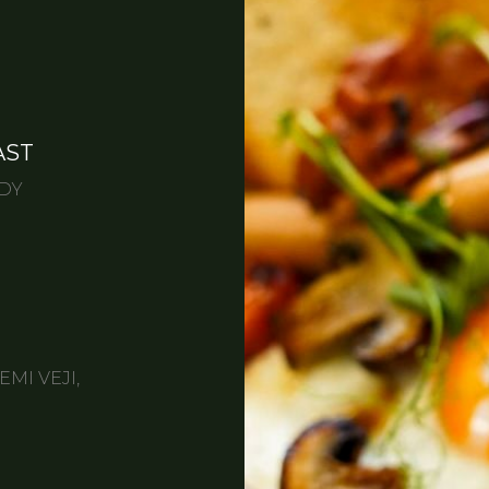
AST
ODY
MI VEJI,