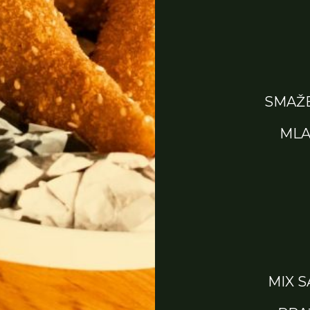
SMAŽE
MLA
MIX 