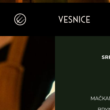
SR
MAČKA
BRY