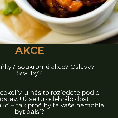
AKCE
čírky? Soukromé akce? Oslavy?
Svatby?
cokoliv, u nás to rozjedete podle
dstav. Už se tu odehrálo dost
kcí – tak proč by ta vaše nemohla
být další?