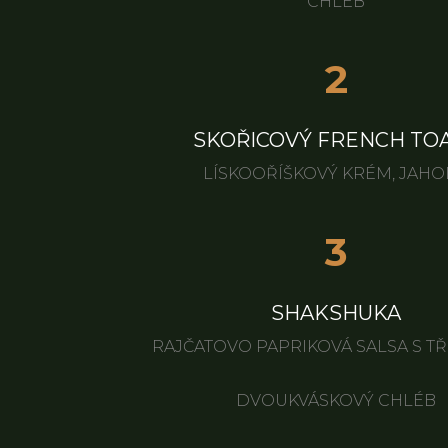
CHLÉB
2
SKOŘICOVÝ FRENCH TO
LÍSKOOŘÍŠKOVÝ KRÉM, JAH
3
SHAKSHUKA
RAJČATOVO PAPRIKOVÁ SALSA S TŘE
DVOUKVÁSKOVÝ CHLÉB